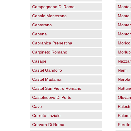
Campagnano Di Roma
Montel
Canale Monterano
Monteli
Canterano
Monter
Capena
Monto
Capranica Prenestina
Morico
Carpineto Romano
Morlup
Casape
Nazza
Castel Gandolfo
Nemi
Castel Madama
Nerola
Castel San Pietro Romano
Nettun
Castelnuovo Di Porto
Oleva
Cave
Palestr
Cerreto Laziale
Palomb
Cervara Di Roma
Percile