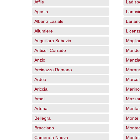
Affile
Ladispo
Agosta
Lanuvi
Albano Laziale
Larian
Allumiere
Licenz
Anguillara Sabazia
Magli
Anticoli Corrado
Mande
Anzio
Manzi
Arcinazzo Romano
Maran
Ardea
Marcell
Ariccia
Marino
Arsoli
Mazza
Artena
Menta
Bellegra
Monte 
Bracciano
Montec
Camerata Nuova
Montef