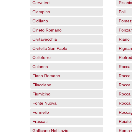
Cerveteri
Pisoni
Ciampino
Poli
Ciciliano
Pomez
Cineto Romano
Ponza
Civitavecchia
Riano
Civitella San Paolo
Rignan
Colleferro
Riofre
Colonna
Rocca 
Fiano Romano
Rocca 
Filacciano
Rocca 
Fiumicino
Rocca 
Fonte Nuova
Rocca 
Formello
Roccag
Frascati
Roiate
Gallicano Nel Lazio
Roma Ac