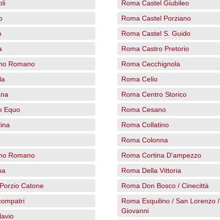
li
Roma Castel Giubileo
o
Roma Castel Porziano
o
Roma Castel S. Guido
a
Roma Castro Pretorio
ano Romano
Roma Cecchignola
la
Roma Celio
ana
Roma Centro Storico
o Equo
Roma Cesano
ina
Roma Collatino
Roma Colonna
no Romano
Roma Cortina D'ampezzo
na
Roma Della Vittoria
Porzio Catone
Roma Don Bosco / Cinecittà
ompatri
Roma Esquilino / San Lorenzo 
Giovanni
lavio