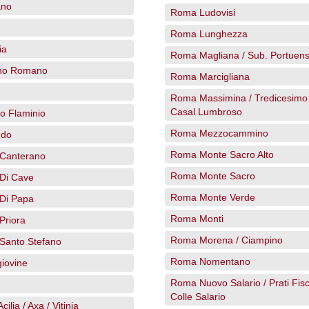
ano
Roma Ludovisi
Roma Lunghezza
ia
Roma Magliana / Sub. Portuen
no Romano
Roma Marcigliana
Roma Massimina / Tredicesimo 
Casal Lumbroso
o Flaminio
Roma Mezzocammino
ddo
Roma Monte Sacro Alto
Canterano
Roma Monte Sacro
Di Cave
Roma Monte Verde
Di Papa
Roma Monti
Priora
Roma Morena / Ciampino
Santo Stefano
Roma Nomentano
iovine
Roma Nuovo Salario / Prati Fisca
Colle Salario
ilia / Axa / Vitinia