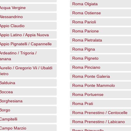
Roma Olgiata
cqua Vergine
Roma Ostiense
lessandrino
Roma Parioli
ppio Claudio
Roma Parione
ppio Latino / Appia Nuova
Roma Pietralata
ppio Pignatelli / Capannelle
Roma Pigna
deatino / Trigoria /
Roma Pigneto
anana
Roma Pinciano
relio / Gregorio Vii / Ubaldi
ietro
Roma Ponte Galeria
alduina
Roma Ponte Mammolo
Boccea
Roma Portuense
Borghesiana
Roma Prati
Borgo
Roma Prenestino / Centocelle
ampitelli
Roma Prenestino / Labicano
Campo Marzio
Roma Primavalle