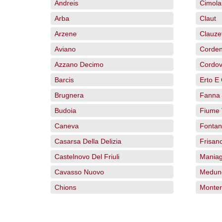
Andreis
Cimola
Arba
Claut
Arzene
Clauze
Aviano
Corde
Azzano Decimo
Cordo
Barcis
Erto E
Brugnera
Fanna
Budoia
Fiume 
Caneva
Fontan
Casarsa Della Delizia
Frisan
Castelnovo Del Friuli
Mania
Cavasso Nuovo
Medun
Chions
Montere