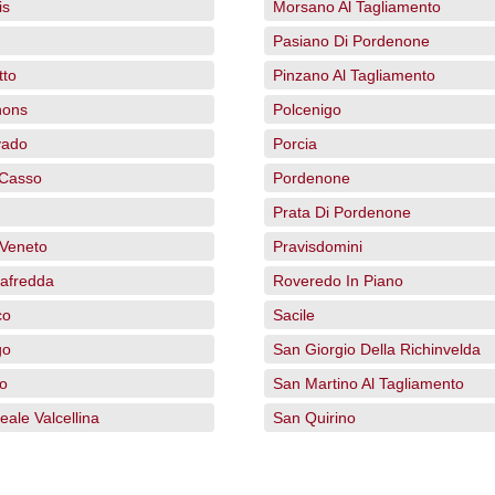
is
Morsano Al Tagliamento
Pasiano Di Pordenone
tto
Pinzano Al Tagliamento
nons
Polcenigo
vado
Porcia
 Casso
Pordenone
Prata Di Pordenone
Veneto
Pravisdomini
afredda
Roveredo In Piano
co
Sacile
go
San Giorgio Della Richinvelda
o
San Martino Al Tagliamento
ale Valcellina
San Quirino