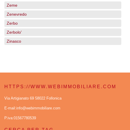
Zeme
Zenevredo
Zerbo
Zerbolo'
Zinasco
HTTPS://WWW.WEBIMMOBILIARE.COM
Via Artigianato 69 58022 Follonica
E-mail:info@webimmobiliare.com
P.iva:01567780539
CERCA PER TAG