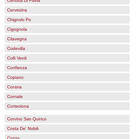
Certosa Di Pavia
Cervesina
Chignolo Po
Cigognola
Cilavegna
Codevilla
Colli Verdi
Confienza
Copiano
Corana
Cornale
Corteolona
Corvino San Quirico
Costa De' Nobili
Cozzo