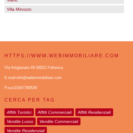
Viano
Villa Minozzo
HTTPS://WWW.WEBIMMOBILIARE.COM
Via Artigianato 69 58022 Follonica
E-mail:info@webimmobiliare.com
P.iva:01567780539
CERCA PER TAG
Affitti Turistici
Affitti Commerciali
Affitti Residenziali
Vendite Lusso
Vendite Commerciali
Vendite Residenziali