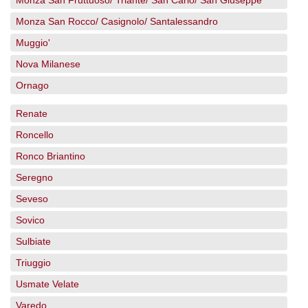
Monza San Fruttuoso/ Triante/ San Carlo/ San Giuseppe
Monza San Rocco/ Casignolo/ Santalessandro
Muggio'
Nova Milanese
Ornago
Renate
Roncello
Ronco Briantino
Seregno
Seveso
Sovico
Sulbiate
Triuggio
Usmate Velate
Varedo