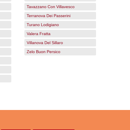
Tavazzano Con Villavesco
Terranova Dei Passerini
Turano Lodigiano
Valera Fratta
Villanova Del Sillaro
Zelo Buon Persico