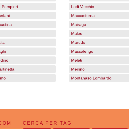
x Pompieri
Lodi Vecchio
anfani
Maccastorna
austina
Mairago
Maleo
lia
Marudo
aghi
Massalengo
odino
Meleti
rtinetta
Merlino
lmo
Montanaso Lombardo
.COM
CERCA PER TAG