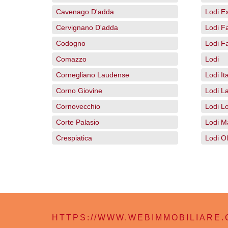
Cavenago D'adda
Lodi E
Cervignano D'adda
Lodi F
Codogno
Lodi F
Comazzo
Lodi
Cornegliano Laudense
Lodi Ita
Corno Giovine
Lodi L
Cornovecchio
Lodi L
Corte Palasio
Lodi Ma
Crespiatica
Lodi O
HTTPS://WWW.WEBIMMOBILIARE