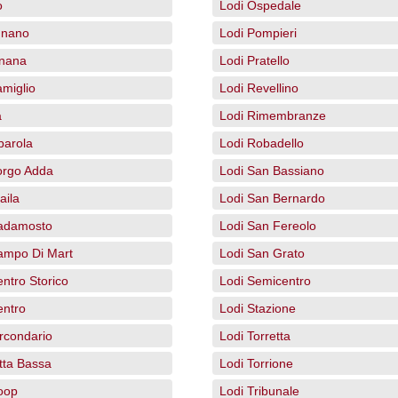
o
Lodi Ospedale
gnano
Lodi Pompieri
gnana
Lodi Pratello
miglio
Lodi Revellino
a
Lodi Rimembranze
barola
Lodi Robadello
orgo Adda
Lodi San Bassiano
aila
Lodi San Bernardo
adamosto
Lodi San Fereolo
ampo Di Mart
Lodi San Grato
ntro Storico
Lodi Semicentro
entro
Lodi Stazione
rcondario
Lodi Torretta
tta Bassa
Lodi Torrione
oop
Lodi Tribunale