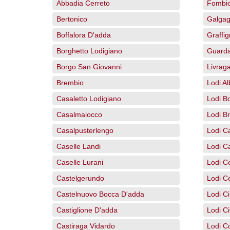
Abbadia Cerreto
Fombi
Bertonico
Galga
Boffalora D'adda
Graffi
Borghetto Lodigiano
Guarda
Borgo San Giovanni
Livrag
Brembio
Lodi Al
Casaletto Lodigiano
Lodi B
Casalmaiocco
Lodi Br
Casalpusterlengo
Lodi C
Caselle Landi
Lodi C
Caselle Lurani
Lodi Ce
Castelgerundo
Lodi C
Castelnuovo Bocca D'adda
Lodi Ci
Castiglione D'adda
Lodi Ci
Castiraga Vidardo
Lodi C