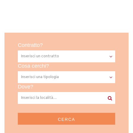
Contratto?
Cosa cerchi?
Dove?
CERCA