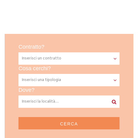
Contratto?
Cosa cerchi?
Dove?
CERCA