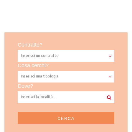
Contratto?
Cosa cerchi?
Dove?
CERCA