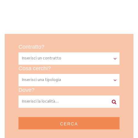
Contratto?
Cosa cerchi?
Dove?
CERCA