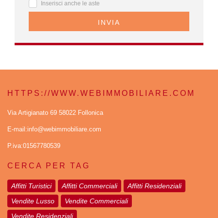
Inserisci anche le aste
INVIA
HTTPS://WWW.WEBIMMOBILIARE.COM
Via Artigianato 69 58022 Follonica
E-mail:info@webimmobiliare.com
P.iva:01567780539
CERCA PER TAG
Affitti Turistici
Affitti Commerciali
Affitti Residenziali
Vendite Lusso
Vendite Commerciali
Vendite Residenziali