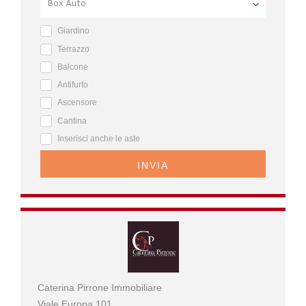
Giardino
Terrazzo
Balcone
Antifurto
Ascensore
Cantina
Inserisci anche le aste
INVIA
Caterina Pirrone Immobiliare
Viale Europa 101