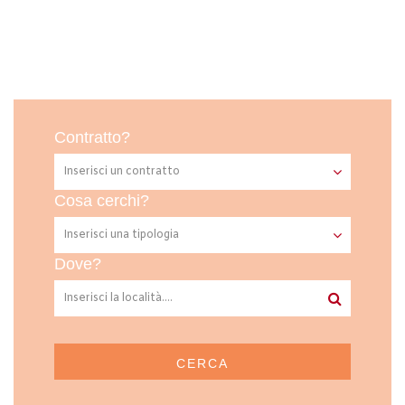
Contratto?
Cosa cerchi?
Dove?
CERCA