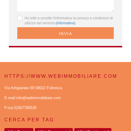
Ho letto e accetto l'informativa su privacy e condizioni di
utilizzo del servizio
(informativa)
INVIA
HTTPS://WWW.WEBIMMOBILIARE.COM
Via Artigianato 69 58022 Follonica
E-mail:info@webimmobiliare.com
P.iva:01567780539
CERCA PER TAG