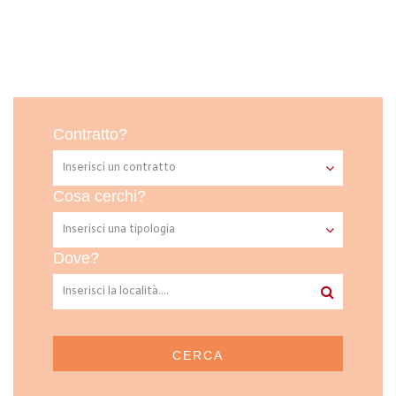
Contratto?
Cosa cerchi?
Dove?
CERCA