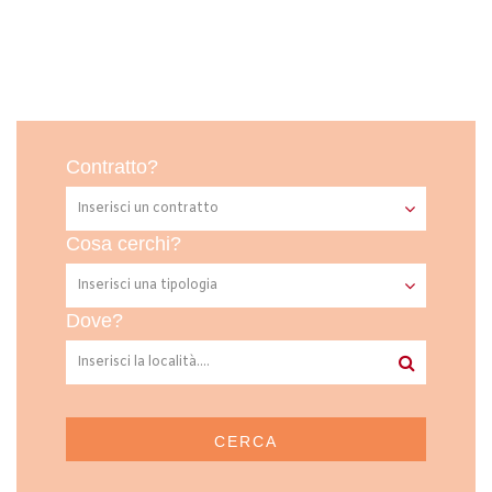
Contratto?
Cosa cerchi?
Dove?
CERCA