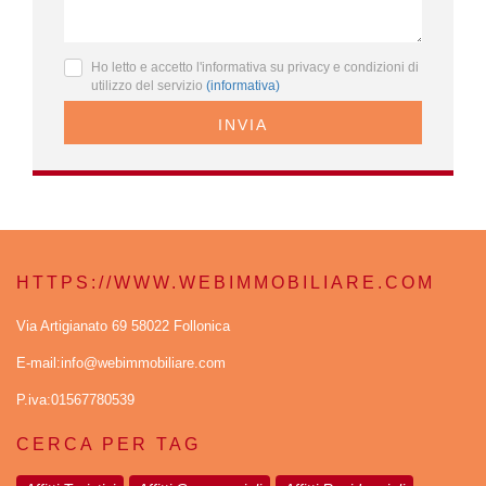
Ho letto e accetto l'informativa su privacy e condizioni di
utilizzo del servizio
(informativa)
INVIA
HTTPS://WWW.WEBIMMOBILIARE.COM
Via Artigianato 69 58022 Follonica
E-mail:info@webimmobiliare.com
P.iva:01567780539
CERCA PER TAG