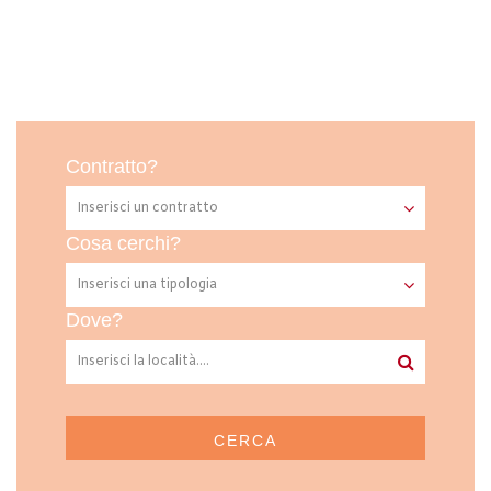
Contratto?
Cosa cerchi?
Dove?
CERCA