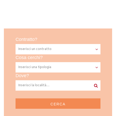
Contratto?
Cosa cerchi?
Dove?
CERCA