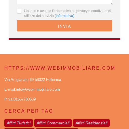
Ho letto e accetto l'informativa su privacy e condizioni di
utilizzo del servizio
(informativa)
INVIA
HTTPS://WWW.WEBIMMOBILIARE.COM
Via Artigianato 69 58022 Follonica
E-mail:info@webimmobiliare.com
P.iva:01567780539
CERCA PER TAG
Affitti Turistici
Affitti Commerciali
Affitti Residenziali