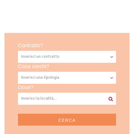
Contratto?
Cosa cerchi?
Dove?
CERCA