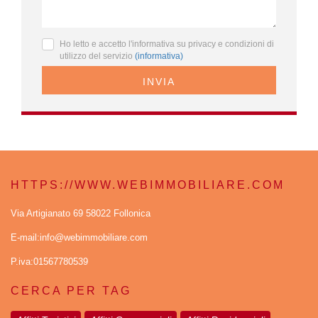
Ho letto e accetto l'informativa su privacy e condizioni di
utilizzo del servizio
(informativa)
INVIA
HTTPS://WWW.WEBIMMOBILIARE.COM
Via Artigianato 69 58022 Follonica
E-mail:info@webimmobiliare.com
P.iva:01567780539
CERCA PER TAG