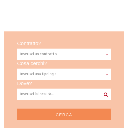
Contratto?
Cosa cerchi?
Dove?
CERCA