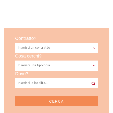
Contratto?
Cosa cerchi?
Dove?
CERCA