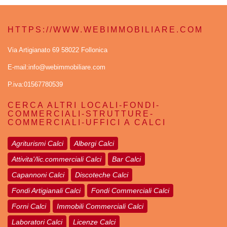
HTTPS://WWW.WEBIMMOBILIARE.COM
Via Artigianato 69 58022 Follonica
E-mail:info@webimmobiliare.com
P.iva:01567780539
CERCA ALTRI LOCALI-FONDI-
COMMERCIALI-STRUTTURE-
COMMERCIALI-UFFICI A CALCI
Agriturismi Calci
Albergi Calci
Attivita'/lic.commerciali Calci
Bar Calci
Capannoni Calci
Discoteche Calci
Fondi Artigianali Calci
Fondi Commerciali Calci
Forni Calci
Immobili Commerciali Calci
Laboratori Calci
Licenze Calci