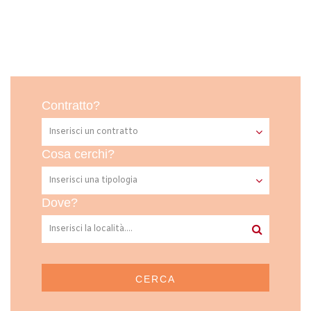
Contratto?
Cosa cerchi?
Dove?
CERCA