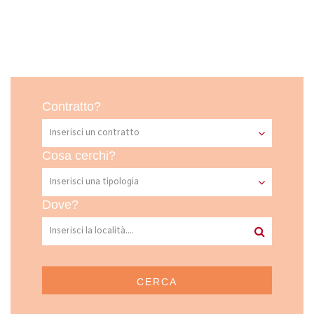
Contratto?
Cosa cerchi?
Dove?
CERCA